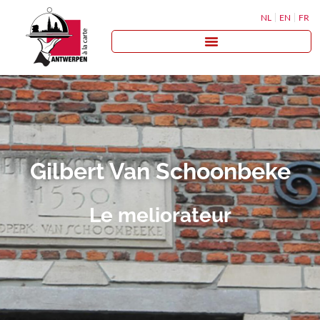
NL
EN
FR
Gilbert Van Schoonbeke
Le meliorateur