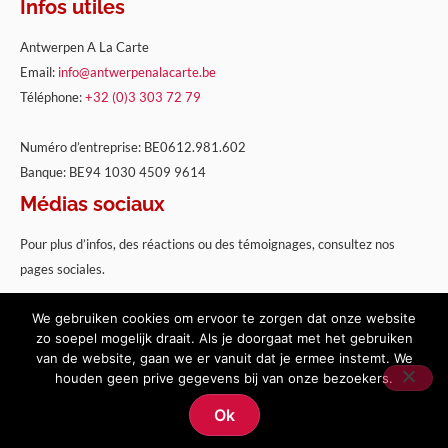
Infos utiles
Antwerpen A La Carte
Email:
info@antwerpenalacarte.be
Téléphone:
+32 (0)3 303 72 79
Numéro d’entreprise: BE0612.981.602
Banque: BE94 1030 4509 9614
Médias sociaux
Pour plus d’infos, des réactions ou des témoignages, consultez nos
pages sociales.
We gebruiken cookies om ervoor te zorgen dat onze website
zo soepel mogelijk draait. Als je doorgaat met het gebruiken
van de website, gaan we er vanuit dat je ermee instemt. We
houden geen prive gegevens bij van onze bezoekers.
Copyright 2026 Antwerpen à la Carte |
Conditions Générales
|
Vie
Ok
Privée
|
Cookies
| Site réalisé par
Pure GraphX