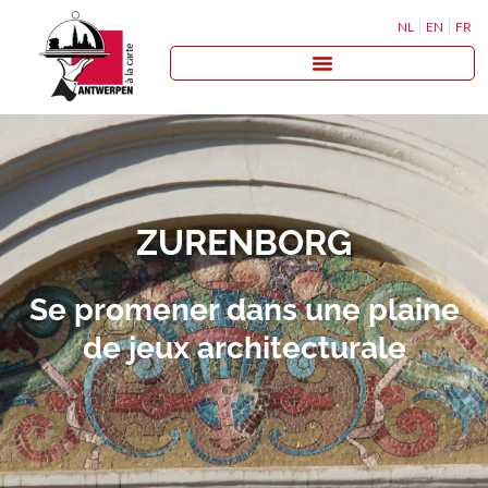
NL
EN
FR
ZURENBORG
Se promener dans une plaine
de jeux architecturale