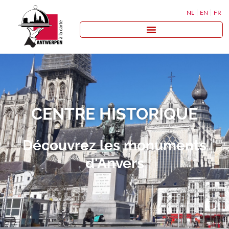
NL
EN
FR
CENTRE HISTORIQUE
Découvrez les monuments
d'Anvers