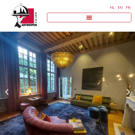
NL
EN
FR