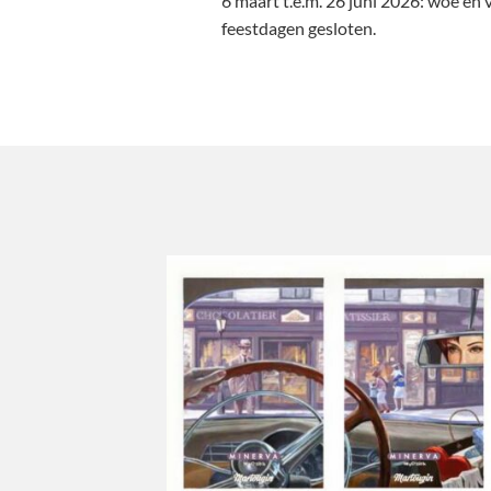
6 maart t.e.m. 26 juni 2026: woe en 
feestdagen gesloten.