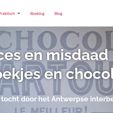
Praktisch
Boeking
Blog
ces en misdaad
ekjes en choco
 tocht door het Antwerpse interb