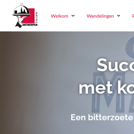
Welkom
Wandelingen
Suc
met ko
Een bitterzoete