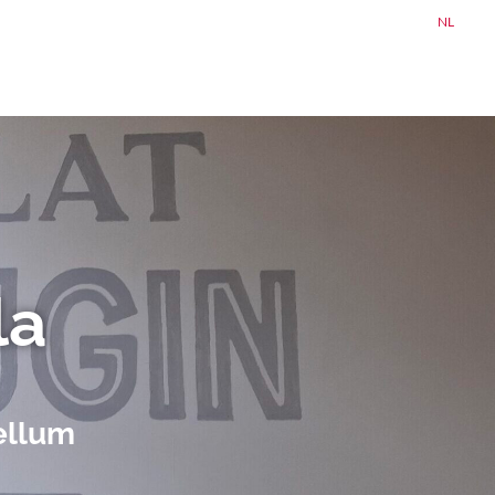
NL
la
ellum