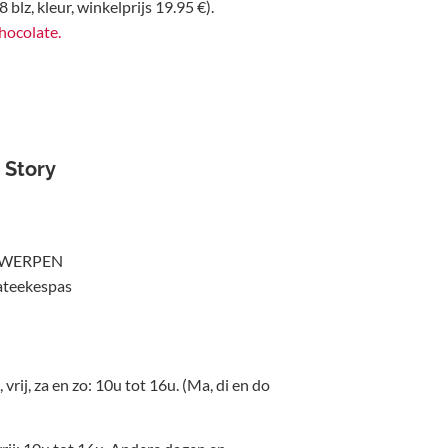
blz, kleur, winkelprijs 19.95 €).
hocolate.
 Story
NTWERPEN
ateekespas
vrij, za en zo: 10u tot 16u. (Ma, di en do