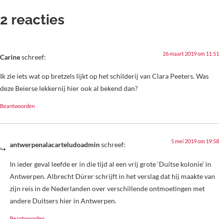
2 reacties
26 maart 2019 om 11:51
Carine
schreef:
Ik zie iets wat op bretzels lijkt op het schilderij van Clara Peeters. Was
deze Beierse lekkernij hier ook al bekend dan?
Beantwoorden
5 mei 2019 om 19:58
antwerpenalacarteludoadmin
schreef:
In ieder geval leefde er in die tijd al een vrij grote ‘Duitse kolonie’ in
Antwerpen. Albrecht Dürer schrijft in het verslag dat hij maakte van
zijn reis in de Nederlanden over verschillende ontmoetingen met
andere Duitsers hier in Antwerpen.
Beantwoorden