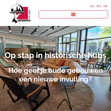
NL
EN
FR
Op stap in historische hubs
Hoe geef je oude gebouwen
een nieuwe invulling?