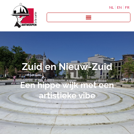
NL
EN
FR
Zuid en Nieuw-Zuid
Een hippe wijk met een
artistieke vibe