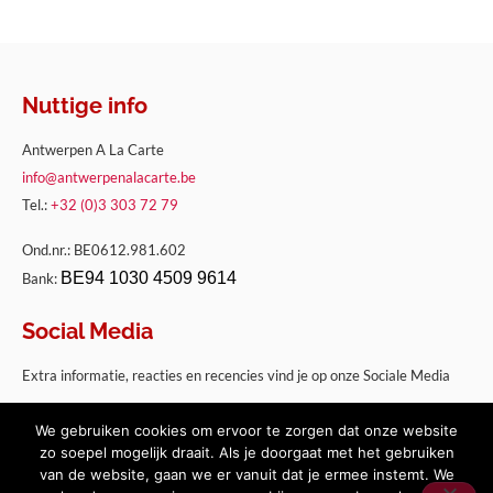
Nuttige info
Antwerpen A La Carte
info@antwerpenalacarte.be
Tel.:
+32 (0)3 303 72 79
Ond.nr.: BE0612.981.602
BE94 1030 4509 9614
Bank:
Social Media
Extra informatie, reacties en recencies vind je op onze Sociale Media
We gebruiken cookies om ervoor te zorgen dat onze website
zo soepel mogelijk draait. Als je doorgaat met het gebruiken
van de website, gaan we er vanuit dat je ermee instemt. We