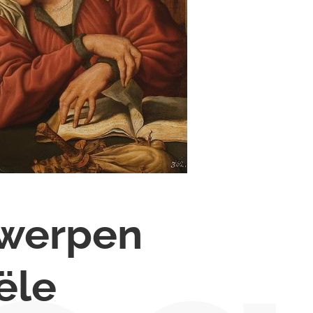
twerpen
ële