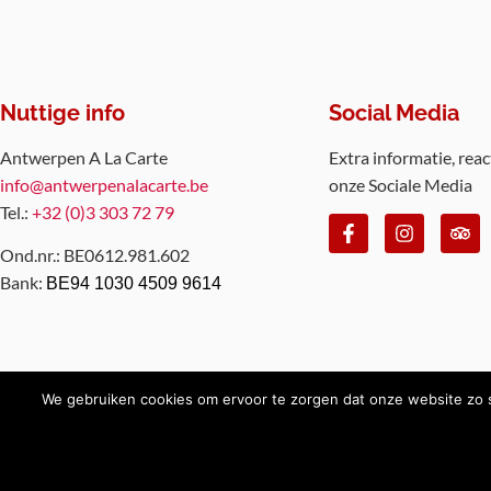
Nuttige info
Social Media
Antwerpen A La Carte
Extra informatie, reac
info@antwerpenalacarte.be
onze Sociale Media
Tel.:
+32 (0)3 303 72 79
Ond.nr.: BE0612.981.602
Bank:
BE94 1030 4509 9614
We gebruiken cookies om ervoor te zorgen dat onze website zo so
Copyright 2026 Antwerpen à la