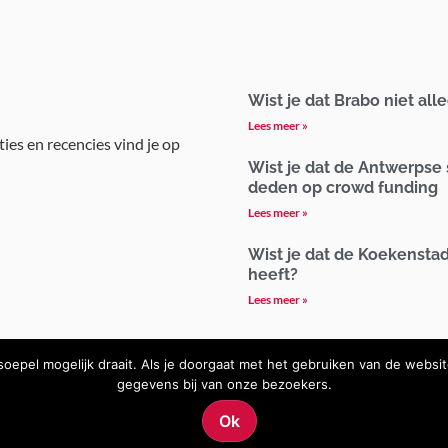
Wist je dat Brabo niet all
Lees meer »
ties en recencies vind je op
Wist je dat de Antwerpse
deden op crowd funding
Lees meer »
Wist je dat de Koekensta
heeft?
Lees meer »
epel mogelijk draait. Als je doorgaat met het gebruiken van de websi
gegevens bij van onze bezoekers.
Ok
 Carte |
Algemene Voorwaarden
|
Privacy
|
Cookies
| Website gebouwd door
P