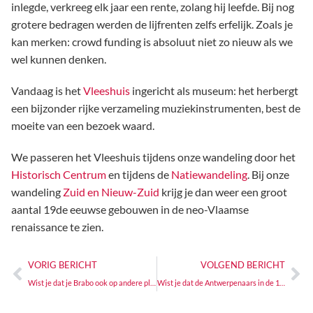
inlegde, verkreeg elk jaar een rente, zolang hij leefde. Bij nog
grotere bedragen werden de lijfrenten zelfs erfelijk. Zoals je
kan merken: crowd funding is absoluut niet zo nieuw als we
wel kunnen denken.
Vandaag is het
Vleeshuis
ingericht als museum: het herbergt
een bijzonder rijke verzameling muziekinstrumenten, best de
moeite van een bezoek waard.
We passeren het Vleeshuis tijdens onze wandeling door het
Historisch Centrum
en tijdens de
Natiewandeling
. Bij onze
wandeling
Zuid en Nieuw-Zuid
krijg je dan weer een groot
aantal 19de eeuwse gebouwen in de neo-Vlaamse
renaissance te zien.
VORIG BERICHT
VOLGEND BERICHT
Wist je dat je Brabo ook op andere plaatsen kan ontmoeten dan enkel Grote Markt?
Wist je dat de Antwerpenaars in de 16de eeuw al kookboeken lazen?