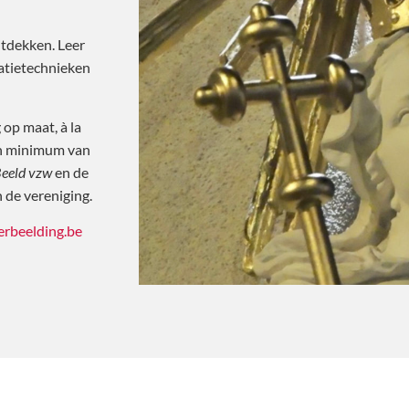
tdekken. Leer
ratietechnieken
op maat, à la
een minimum van
Beeld vzw
en de
 de vereniging.
rbeelding.be