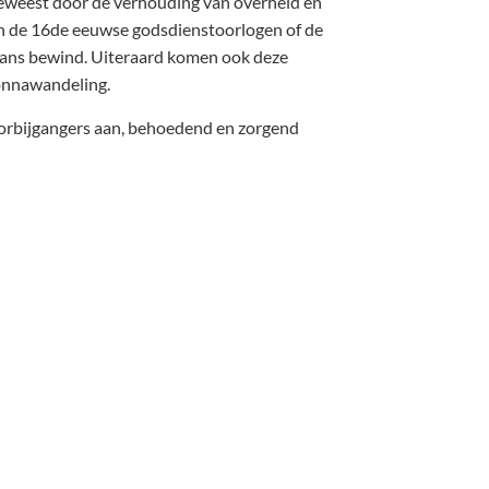
geweest door de verhouding van overheid en
an de 16de eeuwse godsdienstoorlogen of de
rans bewind. Uiteraard komen ook deze
onnawandeling.
oorbijgangers aan, behoedend en zorgend