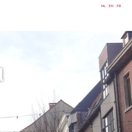
NL
EN
FR
d
en