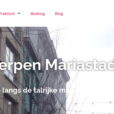
Praktisch
Boeking
Blog
erpen Mariasta
langs de talrijke madonnabeeld