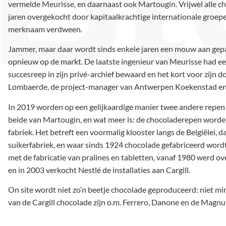
vermelde Meurisse, en daarnaast ook Martougin. Vrijwel alle ch
jaren overgekocht door kapitaalkrachtige internationale groepe
merknaam verdween.
Jammer, maar daar wordt sinds enkele jaren een mouw aan gepa
opnieuw op de markt. De laatste ingenieur van Meurisse had ee
succesreep in zijn privé-archief bewaard en het kort voor zijn
Lombaerde, de project-manager van Antwerpen Koekenstad en
In 2019 worden op een gelijkaardige manier twee andere repen
beide van Martougin, en wat meer is: de chocoladerepen worde
fabriek. Het betreft een voormalig klooster langs de Belgiëlei
suikerfabriek, en waar sinds 1924 chocolade gefabriceerd wordt.
met de fabricatie van pralines en tabletten, vanaf 1980 werd o
en in 2003 verkocht Nestlé de installaties aan Cargill.
On site wordt niet zo’n beetje chocolade geproduceerd: niet mi
van de Cargill chocolade zijn o.m. Ferrero, Danone en de Magnu