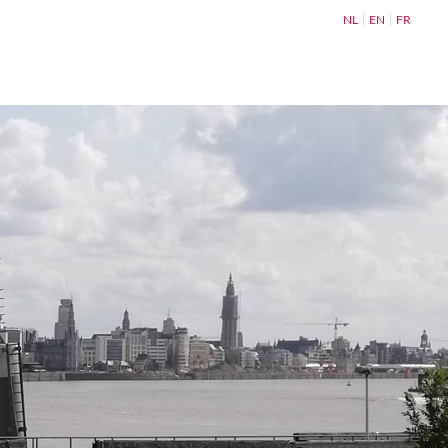
NL
EN
FR